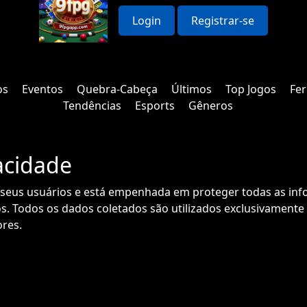
Login
Registrar-se
os
Eventos
Quebra-Cabeça
Últimos
Top Jogos
Fe
Tendências
Esports
Gêneros
vacidade
de seus usuários e está empenhada em proteger todas as in
s. Todos os dados coletados são utilizados exclusivamente 
ores.