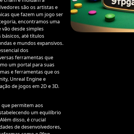
e criam e moldam a
lvedores são os artistas e
icas que fazem um jogo ser
categoria, encontramos uma
e vão desde simples
 básicos, até títulos
undas e mundos expansivos.
essencial dos
iversas ferramentas que
como um portal para suas
ormas e ferramentas que os
ty, Unreal Engine e
ação de jogos em 2D e 3D.
 que permitem aos
estabelecendo um equilíbrio
Além disso, é crucial
dades de desenvolvedores,