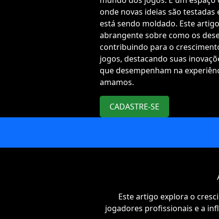
mundo dos jogos. É um espaço o
onde novas ideias são testadas 
está sendo moldado. Este artig
abrangente sobre como os dese
contribuindo para o crescimento
jogos, destacando suas inovaçõ
que desempenham na experiênci
amamos.
CADASTRE-SE
Este artigo explora o cres
jogadores profissionais e a in