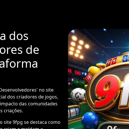
a dos
ores de
taforma
'Desenvolvedores' no site
ial dos criadores de jogos,
o impacto das comunidades
 criações.
o site 9fpg se destaca como