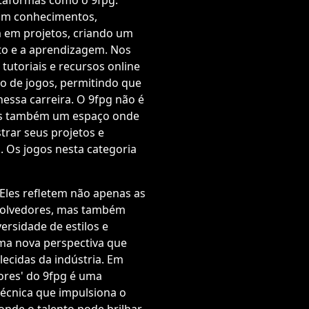
taformas como o 9fpg.
am conhecimentos,
 em projetos, criando um
to e a aprendizagem. Nos
 tutoriais e recursos online
o de jogos, permitindo que
essa carreira. O 9fpg não é
mas também um espaço onde
rar seus projetos e
. Os jogos nesta categoria
Eles refletem não apenas as
nvolvedores, mas também
versidade de estilos e
uma nova perspectiva que
ecidas da indústria. Em
ores' do 9fpg é uma
técnica que impulsiona o