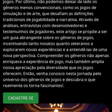
jogos. Por último, não podemos deixar de lado os
gêneros menos convencionais, como os jogos de
simulação e de arte, que desafiam as definições
tradicionais de jogabilidade e narrativa. Através de
análises, entrevistas com desenvolvedores e
testemunhos de jogadores, este artigo se propõe a ser
um guia abrangente sobre os gêneros de jogos,
incentivando tanto novatos quanto veteranos a
explorarem novas experiências e a entendê-las de uma
nova perspectiva. Compreender os gêneros não apenas
enriquece a experiência de jogo, mas também amplia
nossa apreciação pela diversidade que os jogos
oferecem. Então, venha conosco nesta jornada pelo
universo dos gêneros de jogos e descubra o que
realmente os torna fascinantes!.
CADASTRE-SE