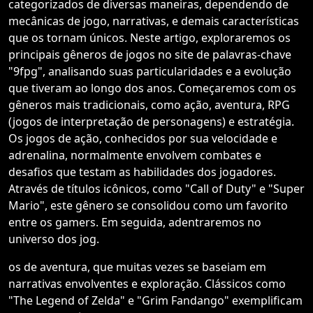
categorizados de diversas maneiras, dependendo de
mecânicas de jogo, narrativas, e demais características
que os tornam únicos. Neste artigo, exploraremos os
principais gêneros de jogos no site de palavras-chave
"9fpg", analisando suas particularidades e a evolução
que tiveram ao longo dos anos. Começaremos com os
gêneros mais tradicionais, como ação, aventura, RPG
(jogos de interpretação de personagens) e estratégia.
Os jogos de ação, conhecidos por sua velocidade e
adrenalina, normalmente envolvem combates e
desafios que testam as habilidades dos jogadores.
Através de títulos icônicos, como "Call of Duty" e "Super
Mario", este gênero se consolidou como um favorito
entre os gamers. Em seguida, adentraremos no
universo dos jog.
os de aventura, que muitas vezes se baseiam em
narrativas envolventes e exploração. Clássicos como
"The Legend of Zelda" e "Grim Fandango" exemplificam