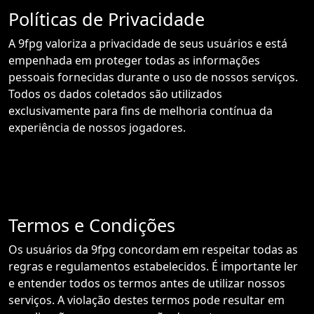
Políticas de Privacidade
A 9fpg valoriza a privacidade de seus usuários e está
empenhada em proteger todas as informações
pessoais fornecidas durante o uso de nossos serviços.
Todos os dados coletados são utilizados
exclusivamente para fins de melhoria contínua da
experiência de nossos jogadores.
Termos e Condições
Os usuários da 9fpg concordam em respeitar todas as
regras e regulamentos estabelecidos. É importante ler
e entender todos os termos antes de utilizar nossos
serviços. A violação destes termos pode resultar em